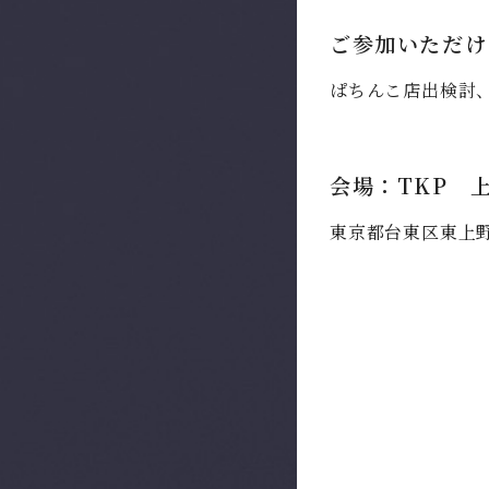
ご参加いただけ
ぱちんこ店出検討
会場：TKP 
東京都台東区東上野3