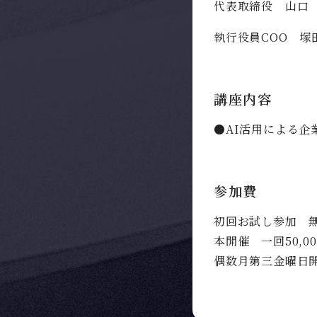
代表取締役 山口
執行役員COO 塚
講座内容
●AI活用による企
参加費
初回お試し参加 
本開催 一回50,0
偶数月第三金曜日