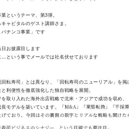
事業というテーマ、第3弾。
るキャピタルのゲスト講師さま。
＊パチンコ事業」です
当日お披露目します
に…という事でメールでは社名伏せております
脱回転寿司」とは異なり、「
回転寿司のニューリアル」を掲げ
性と利便性を徹底強化した独自戦略を展開。
好を取り入れた海外出店戦略で北米・
アジアで成功を収め、
「M&A」「業態転換」「不採
成長モデルを築いています。
上げており、今回はその裏側の数字とリアルな戦略も聞けた
転寿司ビジネスのシナジー、
という目線でも要注目。