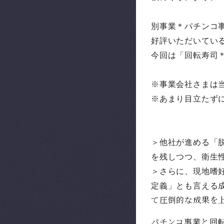
別事業＊パチンコ
好評いただいてい
今回は「回転寿司
※事業会社さまは
※あまり目立たず
＞他社が進める「
を残しつつ、
衛生
＞さらに、現地嗜
定義」
とも言える
て圧倒的な成果
を
パチンコ事業と回