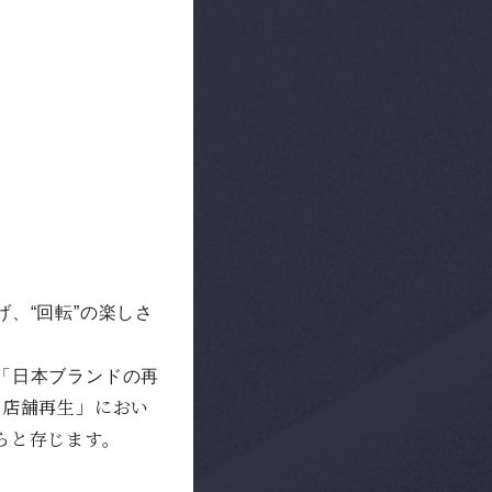
、“回転”の楽しさ
「日本ブランドの再
算店舗再生」におい
らと
存じます。