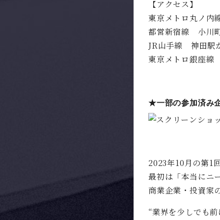
【アクセス】
東京メトロ丸ノ内
都営新宿線 小川
JR山手線 神田駅
東京メトロ銀座線
★一部の参加済み
2023年10月の第
最初は「本当にニ
商業企業・投資家
“業界を少しでも前