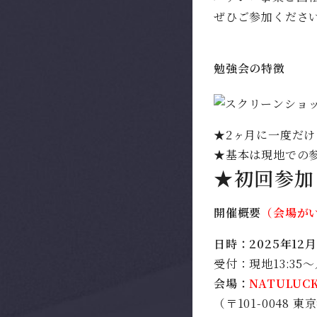
ぜひご参加くださ
勉強会の特徴
★2ヶ月に一度だ
★基本は現地での
★初回参加
開催概要
（会場が
日時：2025年12月1
受付：現地13:35〜
会場：
NATULUC
（〒101-0048 