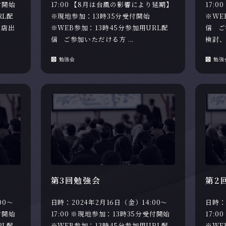
付開始
17:00 【8月は台風の影響により延期】
17:
RL配
※現地参加：13時35分受付開始
※WE
こ店出
※WEB参加：13時45分参加用URL配
信 ご
信 ご参加いただける方 ...
検討、
勉強会
勉強
第3回勉強会
第2
00～
日時：2024年2月16日（金）14:00～
日時：
付開始
17:00 ※現地参加：13時35分受付開始
17:
RL配
※WEB参加：13時45分参加用URL配
※WE