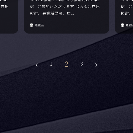
こ店出
信 ご参加いただける方 ぱちんこ店出
信 ご
検討、異業種展開、店...
検討、
勉強会
勉強
‹
2
›
1
3