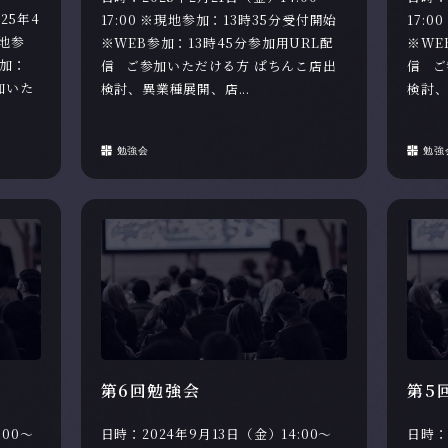
25年4
17:00 ※現地参加：13時35分受付開始
17:
現地参
※WEB参加：13時45分参加用URL配
※WE
参加：
信 ご参加いただける方 ぱちんこ店出
信 ご
加いた
検討、異業種展開、店...
検討、
勉強会
勉強
第6回勉強会
第5
:00～
日時：2024年9月13日（金）14:00～
日時：