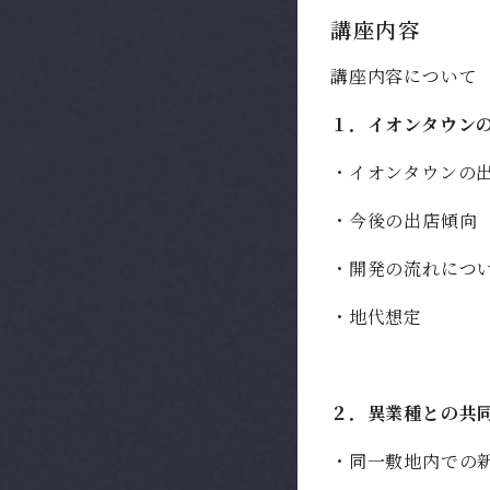
講座内容
講座内容について
１．イオンタウン
・イオンタウンの
・今後の出店傾向
・開発の流れにつ
・地代想定
２．異業種との共
・同一敷地内での