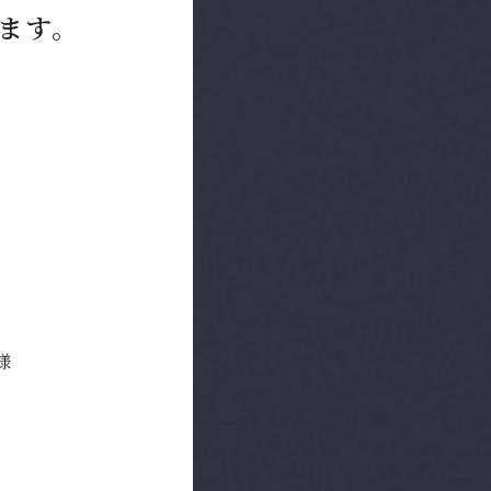
ます。
様